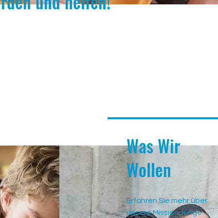
erden und helfen!
Was Wir
Wollen
Erfahren Sie mehr über
unsere Mission, junge