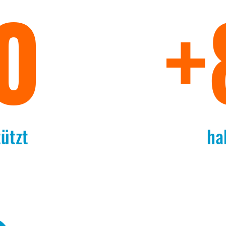
0
+
ützt
ha