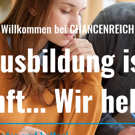
Willkommen bei CHANCENREICH
usbildung i
ft... Wir he