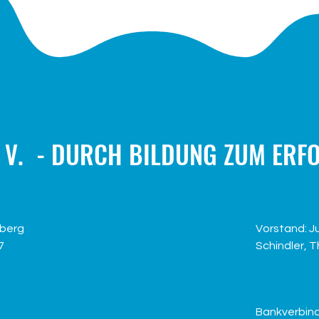
 V. - DURCH BILDUNG ZUM ERF
nberg
Vorstand: J
7
Schindler, 
Bankverbin